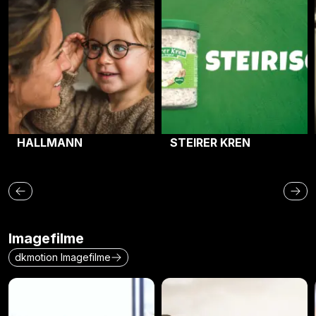
HALLMANN
STEIRER KREN
Imagefilme
dkmotion Imagefilme
ICG Imagefilm
Haindl Mühle Imagefilm