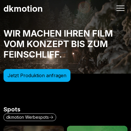
25:661
dkmotion
REC
WIR MACHEN IHREN FILM
VOM KONZEPT BIS ZUM
FEINSCHLIFF.
Jetzt Produktion anfragen
Spots
dkmotion Werbespots
Hallmann
Steirer Kren