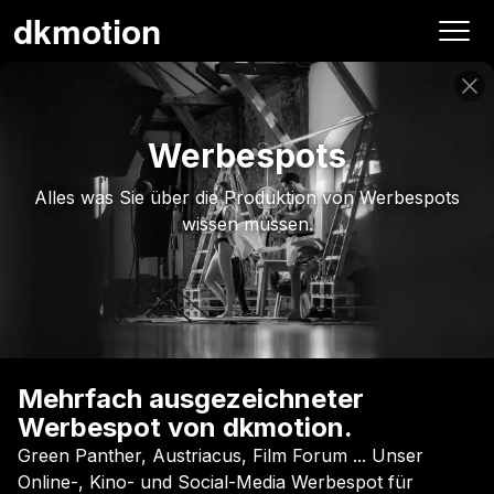
20:569
dkmotion
REC
Werbespots
Alles was Sie über die Produktion von Werbespots
wissen müssen.
Mehrfach ausgezeichneter
Werbespot von dkmotion.
Green Panther, Austriacus, Film Forum ... Unser
Online-, Kino- und Social-Media Werbespot für