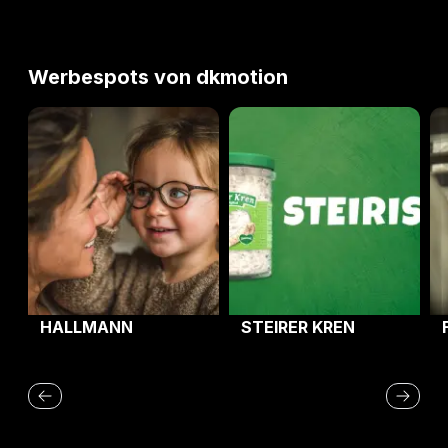
Werbespots von dkmotion
Hallmann
Steirer Kren
Fr
HALLMANN
STEIRER KREN