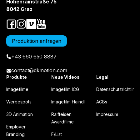
Hohenrainstraße 75
8042 Graz
Produktion anfragen
+43 660 650 8887
contact@dkmotion.com
Produkte
Neue Videos
Legal
Imagefilme
Imagefilm ICG
Datenschutzrichtlinie
Werbespots
Imagefilm Haindl
AGBs
3D Animation
Raiffeisen
Impressum
Awardfilme
Employer
Branding
F/List