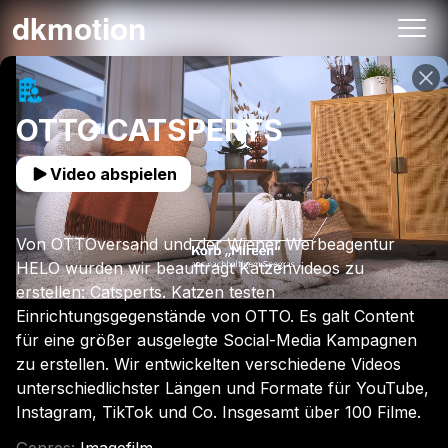
10:050
dkmotion
REC
OTTO CATSPERTS
Video abspielen
Von OTTOversand und der Wiener Werbeagentur
HELO wurden wir beauftragt Katzenvideos zu
erstellen: Catsperts. Katzen testen
Einrichtungsgegenstände von OTTO. Es galt Content
für eine größer ausgelegte Social-Media Kampagnen
zu erstellen. Wir entwickelten verschiedene Videos
unterschiedlichster Längen und Formate für YouTube,
Instagram, TikTok und Co. Insgesamt über 100 Filme.