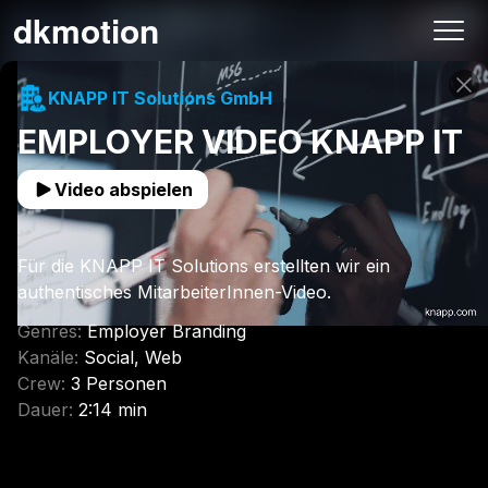
19:899
dkmotion
REC
KNAPP IT Solutions GmbH
EMPLOYER VIDEO KNAPP IT
Video abspielen
Für die KNAPP IT Solutions erstellten wir ein
authentisches MitarbeiterInnen-Video.
Genres
:
Employer Branding
Kanäle
:
Social, Web
Crew
:
3 Personen
Dauer
:
2:14 min