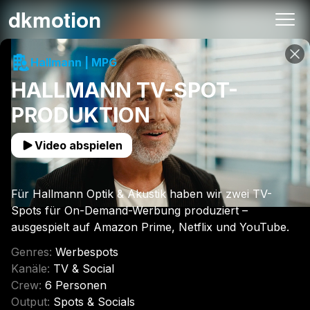
23:316
dkmotion
REC
Hallmann | MPG
HALLMANN TV-SPOT-
PRODUKTION
Video abspielen
Für Hallmann Optik & Akustik haben wir zwei TV-
Spots für On-Demand-Werbung produziert –
ausgespielt auf Amazon Prime, Netflix und YouTube.
Genres
:
Werbespots
Kanäle
:
TV & Social
Crew
:
6 Personen
Output
:
Spots & Socials